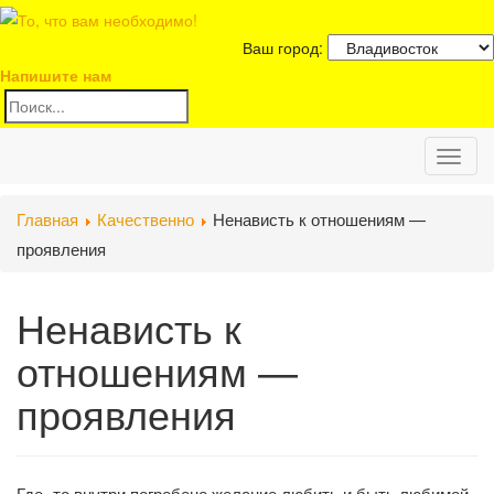
Ваш город:
Напишите нам
Toggl
Главная
Качественно
Ненависть к отношениям —
naviga
проявления
Ненависть к
отношениям —
проявления
Где -то внутри погребено желание любить и быть любимой.