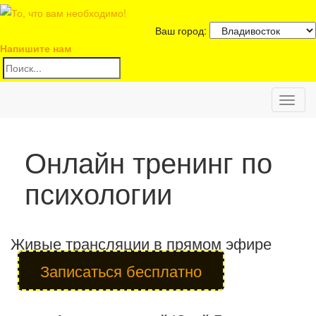
Ваш город:
Напишите нам
Toggl
naviga
Онлайн тренинг по
психологии
Живые трансляции в прямом эфире
Записаться бесплатно