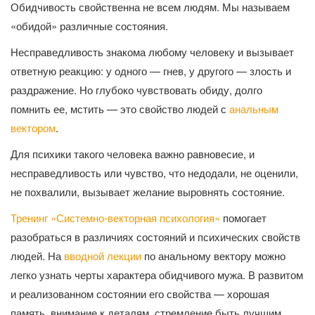
Обидчивость свойственна не всем людям. Мы называем
«обидой» различные состояния.
Несправедливость знакома любому человеку и вызывает
ответную реакцию: у одного — гнев, у другого — злость и
раздражение. Но глубоко чувствовать обиду, долго
помнить ее, мстить — это свойство людей с
анальным
вектором
.
Для психики такого человека важно равновесие, и
несправедливость или чувство, что недодали, не оценили,
не похвалили, вызывает желание выровнять состояние.
Тренинг «Системно-векторная психология»
помогает
разобраться в различиях состояний и психических свойств
людей. На
вводной лекции
по анальному вектору можно
легко узнать черты характера обидчивого мужа. В развитом
и реализованном состоянии его свойства — хорошая
память, внимание к деталям, стремление быть лучшим