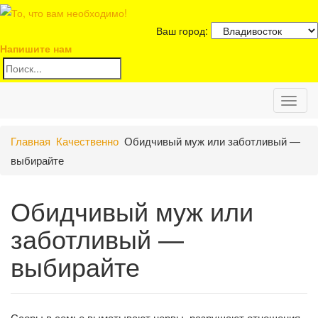
Ваш город:
Напишите нам
Toggl
Главная
Качественно
Обидчивый муж или заботливый —
naviga
выбирайте
Обидчивый муж или
заботливый —
выбирайте
Ссоры в семье выматывают нервы, разрушают отношения,