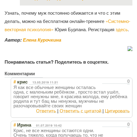
Узнать, почему муж постоянно обижается и что с этим
делать, можно на бесплатном онлайн-тренинге
«Системно-
векторная психология»
Юрия Бурлана. Регистрация
здесь
.
Автор:
Елена Курочкина
Понравилась статья? Поделитесь в соцсетях.
Комментарии
#
0
крис
13.05.2019 11:31
Я как все обычные женщины осталась
одна, с маленьким ребёнком , просто встал ушёл,
говорит ненужны мне, я красива молода, ему ребёнка
родила и тут бац мы ненужна, мужчины не
разочаровывайте своих женщин
Ответить
|
Ответить с цитатой
|
Цитировать
#
0
Ирина
01.07.2019 10:42
Крис, не все женщины остаются одни.
Очень тяжело, когда получаешь то, что не