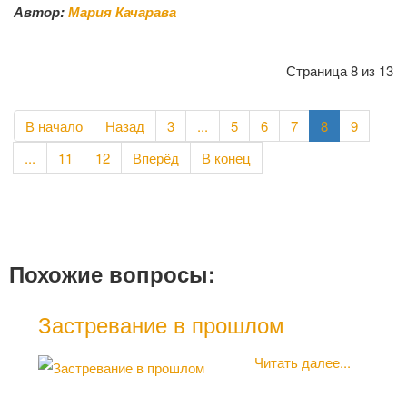
Автор:
Мария Качарава
Страница 8 из 13
В начало
Назад
3
...
5
6
7
8
9
...
11
12
Вперёд
В конец
Похожие вопросы:
Застревание в прошлом
Как
чуж
Читать далее...