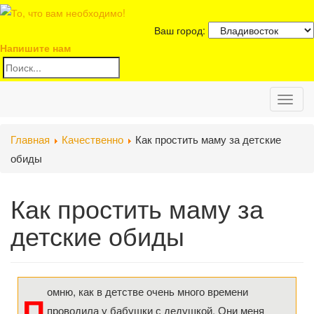
Ваш город:
Напишите нам
Toggl
Главная
Качественно
Как простить маму за детские
naviga
обиды
Как простить маму за
детские обиды
омню, как в детстве очень много времени
П
проводила у бабушки с дедушкой. Они меня