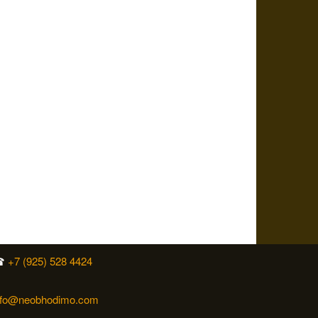
☎
+7 (925) 528 4424
✉
nfo@neobhodimo.com