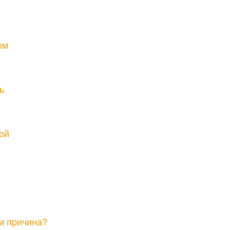
ом
ь
ой
м причина?