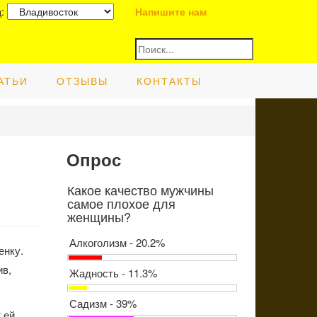
д:
Напишите нам
АТЬИ
ОТЗЫВЫ
КОНТАКТЫ
Опрос
Какое качество мужчины
самое плохое для
женщины?
Алкоголизм - 20.2%
енку.
ив,
Жадность - 11.3%
Садизм - 39%
 ей