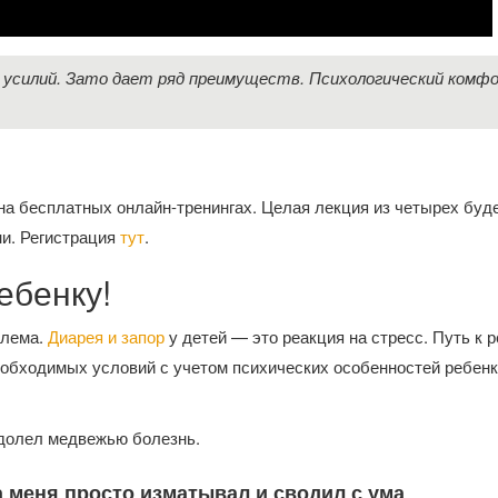
 усилий. Зато дает ряд преимуществ. Психологический комф
на бесплатных онлайн-тренингах. Целая лекция из четырех буд
ни. Регистрация
тут
.
ебенку!
блема.
Диарея и запор
у детей — это реакция на стресс. Путь к
еобходимых условий с учетом психических особенностей ребенк
одолел медвежью болезнь.
 меня просто изматывал и сводил с ума