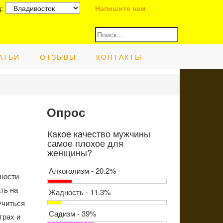
д:
Напишите нам
АТЬИ
ОТЗЫВЫ
КОНТАКТЫ
Опрос
Какое качество мужчины
самое плохое для
женщины?
Алкоголизм - 20.2%
жности
ть на
Жадность - 11.3%
учиться
Садизм - 39%
трах и