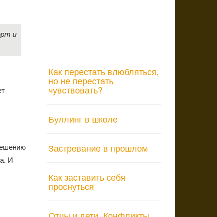
орт и
Как перестать влюбляться,
но не перестать
чувствовать?
ет
Буллинг в школе
 решению
Застревание в прошлом
а. И
Как заставить себя
проснуться
Отцы и дети. Конфликты