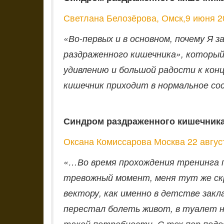
Светлана Белозёрова, Омск,9 июня 2
«Во-первых и в основном, почему Я 
раздраженного кишечника», который
удивлению и большой радости к конц
кишечник приходит в нормальное со
Синдром раздраженного кишечник
Оксана Комиссарова Москва 22 авгус
«…Во время прохождения тренинга п
тревожный момент, меня тут же скру
вектору, как именно в детстве зак
перестал болеть живот, в туалет не
такой потребности. С тех пор под