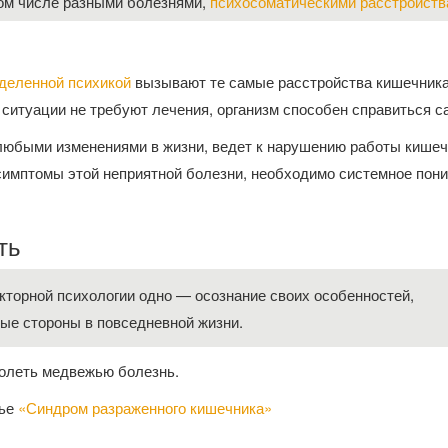
том числе разными болезнями,
психосоматическими расстройст
деленной психикой
вызывают те самые расстройства кишечника
ситуации не требуют лечения, организм способен справиться с
 любыми изменениями в жизни, ведет к нарушению работы кишеч
симптомы этой неприятной болезни, необходимо системное пон
ть
торной психологии одно — осознание своих особенностей,
ные стороны в повседневной жизни.
долеть медвежью болезнь.
тье
«Синдром разраженного кишечника»