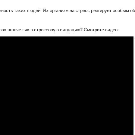
ость таких людей. Их организм на стресс реагирует особым об
рах вгоняет их в стрессовую ситуацию? Смотрите видео: