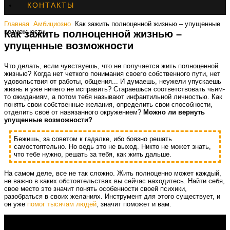
КОНТАКТЫ
Главная
Амбициозно
Как зажить полноценной жизнью – упущенные
возможности
Как зажить полноценной жизнью –
упущенные возможности
Что делать, если чувствуешь, что не получается жить полноценной
жизнью? Когда нет четкого понимания своего собственного пути, нет
удовольствия от работы, общения... И думаешь, неужели упускаешь
жизнь и уже ничего не исправить? Стараешься соответствовать чьим-
то ожиданиям, а потом тебя называют инфантильной личностью. Как
понять свои собственные желания, определить свои способности,
отделить своё от навязанного окружением?
Можно ли вернуть
упущенные возможности?
Бежишь, за советом к гадалке, ибо боязно решать
самостоятельно. Но ведь это не выход. Никто не может знать,
что тебе нужно, решать за тебя, как жить дальше.
На самом деле, все не так сложно. Жить полноценно может каждый,
не важно в каких обстоятельствах вы сейчас находитесь. Найти себя,
свое место это значит понять особенности своей психики,
разобраться в своих желаниях. Инструмент для этого существует, и
он уже
помог тысячам людей
, значит поможет и вам.