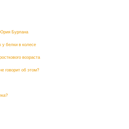
 Юрия Бурлана
к у белки в колесе
росткового возраста
не говорит об этом?
ека?