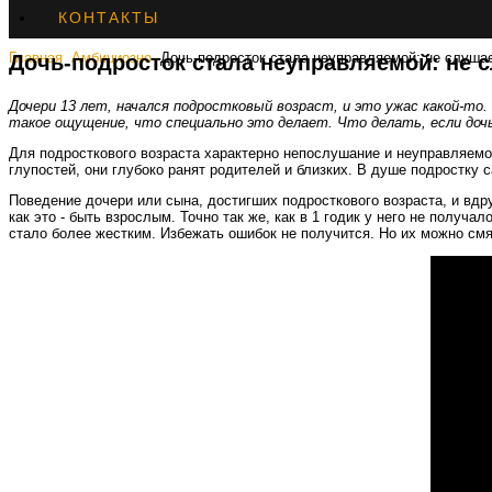
КОНТАКТЫ
Главная
Амбициозно
Дочь-подросток стала неуправляемой: не слуша
Дочь-подросток стала неуправляемой: не 
Дочери 13 лет, начался подростковый возраст, и это ужас какой-то.
такое ощущение, что специально это делает. Что делать, если доч
Для подросткового возраста характерно непослушание и неуправляемос
глупостей, они глубоко ранят родителей и близких. В душе подростку
Поведение дочери или сына, достигших подросткового возраста, и вдр
как это - быть взрослым. Точно так же, как в 1 годик у него не получа
стало более жестким. Избежать ошибок не получится. Но их можно с