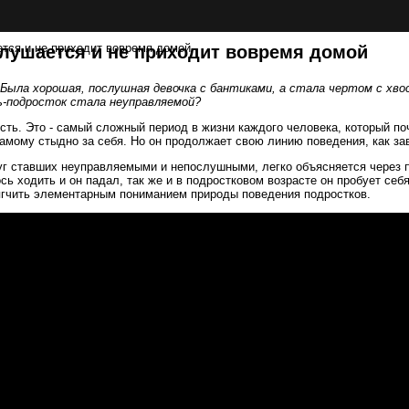
ется и не приходит вовремя домой
слушается и не приходит вовремя домой
 Была хорошая, послушная девочка с бантиками, а стала чертом с хво
ь-подросток стала неуправляемой?
ть. Это - самый сложный период в жизни каждого человека, который поч
 самому стыдно за себя. Но он продолжает свою линию поведения, как з
уг ставших неуправляемыми и непослушными, легко объясняется через п
лось ходить и он падал, так же и в подростковом возрасте он пробует себ
мягчить элементарным пониманием природы поведения подростков.