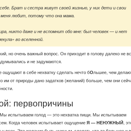
к себе. Брат и сестра живут своей жизнью, у них дети и свои
меня любит, потому что она мама.
ира, никто даже и не вспомнит обо мне: был человек — и нет
лекула» во вселенной.
й, но очень важный вопрос. Он приходит в голову далеко не в
задумывались и не задумаются.
е ощущают в себе нехватку сделать нечто б
О
льшее, чем делаю
о им от природы дано задатков (желаний) больше, чем они сейч
ности.
ой: первопричины
 Мы испытываем голод — это нехватка пищи. Мы испытываем
всем. Когда человек испытывает ощущение
Я — НЕНУЖНЫЙ
, эт
ак у всех. Это желание быть нужным, сделать что-то большое и 