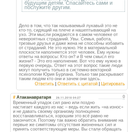
будущим детям. Спасайтесь сами и
послужите другим.
Дело в том, что так называемый лукавый это не
кто-то, сидящий на плече и нашептывающий на
ухо. Эти мысли рождаются в самом человеке от
невероятных страданий. Увы. Семья, работа,
трезвые друзья и даже жена не способны избавить
от страданий. Не это нужно. Не в материальной
плоскости наполняется этот человек. Ему нужны
ответы на вопросы: Кто он? и В чем смысл его
жизни? - Это его наполнение. Вот что ему нужно в
первую очередь. Ответ на этот вопрос такие люди
могут получить только в системно-векторной
психологии Юрия Бурлана. Только там раскрывают
таким людям кто они и зачем они здесь.
Ответить
|
Ответить с цитатой
|
Цитировать
#
0
Атаканавратаря
29.11.2018 04:27
Временный упадок сил рано или поздно
настигает каждого из нас – ведь если жить «на износ»
и не давать своему организму полноценно
восстанавливаться, хорошим это всё равно не
закончится. Поэтому так важно обратить внимание на
первые же симптомы отсутствия жизненных сил и
принять соответствующие меры. Вы стали обращать