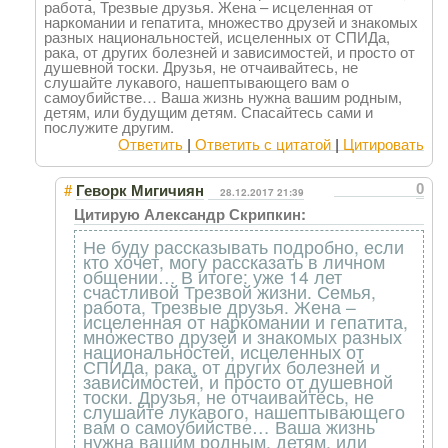
работа, Трезвые друзья. Жена – исцеленная от
наркомании и гепатита, множество друзей и знакомых
разных национальностей, исцеленных от СПИДа,
рака, от других болезней и зависимостей, и просто от
душевной тоски. Друзья, не отчаивайтесь, не
слушайте лукавого, нашептывающего вам о
самоубийстве… Ваша жизнь нужна вашим родным,
детям, или будущим детям. Спасайтесь сами и
послужите другим.
Ответить
|
Ответить с цитатой
|
Цитировать
#
0
Геворк Мигичиян
28.12.2017 21:39
Цитирую Александр Скрипкин:
Не буду рассказывать подробно, если
кто хочет, могу рассказать в личном
общении… В итоге: уже 14 лет
счастливой Трезвой жизни. Семья,
работа, Трезвые друзья. Жена –
исцеленная от наркомании и гепатита,
множество друзей и знакомых разных
национальностей, исцеленных от
СПИДа, рака, от других болезней и
зависимостей, и просто от душевной
тоски. Друзья, не отчаивайтесь, не
слушайте лукавого, нашептывающего
вам о самоубийстве… Ваша жизнь
нужна вашим родным, детям, или