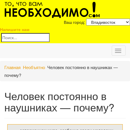
Ваш город:
Напишите нам
Toggl
Главная
Необъятно
Человек постоянно в наушниках —
naviga
почему?
Человек постоянно в
наушниках — почему?