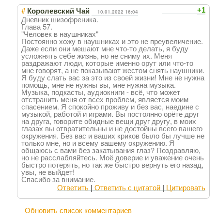
#
+1
Королевский Чай
10.01.2022 16:04
Дневник шизофреника.
Глава 57.
"Человек в наушниках"
Постоянно хожу в наушниках и это не преувеличение.
Даже если они мешают мне что-то делать, я буду
усложнять себе жизнь, но не сниму их. Меня
раздражают люди, которые именно орут или что-то
мне говорят, а не показывают жестом снять наушники.
Я буду слать вас за это из своей жизни! Мне не нужна
помощь, мне не нужны вы, мне нужна музыка.
Музыка, подкасты, аудиокниги - всё, что может
отстранить меня от всех проблем, является моим
спасением. Я спокойно проживу и без вас, наедине с
музыкой, работой и играми. Вы постоянно орёте друг
на друга, говорите обидные вещи друг другу, в моих
глазах вы отвратительны и не достойны всего вашего
окружения. Без вас и ваших криков было бы лучше не
только мне, но и всему вашему окружению. Я
общаюсь с вами без закатывания глаз? Поздравляю,
но не расслабляйтесь. Моё доверие и уважение очень
быстро потерять, но так же быстро вернуть его назад,
увы, не выйдет!
Спасибо за внимание.
Ответить
|
Ответить с цитатой
|
Цитировать
Обновить список комментариев