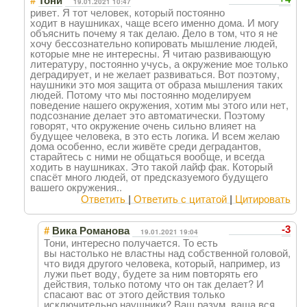
Тони
19.01.2021 10:47
ривет. Я тот человек, который постоянно
ходит в наушниках, чаще всего именно дома. И могу
объяснить почему я так делаю. Дело в том, что я не
хочу бессознательно копировать мышление людей,
которые мне не интересны. Я читаю развивающую
литературу, постоянно учусь, а окружение мое только
деградирует, и не желает развиваться. Вот поэтому,
наушники это моя защита от образа мышления таких
людей. Потому что мы постоянно моделируем
поведение нашего окружения, хотим мы этого или нет,
подсознание делает это автоматически. Поэтому
говорят, что окружение очень сильно влияет на
будущее человека, в это есть логика. И всем желаю
дома особенно, если живёте среди деградантов,
старайтесь с ними не общаться вообще, и всегда
ходить в наушниках. Это такой лайф фак. Который
спасёт много людей, от предсказуемого будущего
вашего окружения..
Ответить
|
Ответить с цитатой
|
Цитировать
#
-3
Вика Романова
19.01.2021 19:04
Тони, интересно получается. То есть
вы настолько не властны над собственной головой,
что видя другого человека, который, например, из
лужи пьет воду, будете за ним повторять его
действия, только потому что он так делает? И
спасают вас от этого действия только
исключительно наушники? Ваш разум, ваша вся