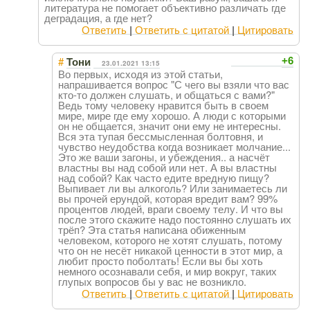
литература не помогает объективно различать где
деградация, а где нет?
Ответить
|
Ответить с цитатой
|
Цитировать
#
+6
Тони
23.01.2021 13:15
Во первых, исходя из этой статьи,
напрашивается вопрос "С чего вы взяли что вас
кто-то должен слушать, и общаться с вами?"
Ведь тому человеку нравится быть в своем
мире, мире где ему хорошо. А люди с которыми
он не общается, значит они ему не интересны.
Вся эта тупая бессмысленная болтовня, и
чувство неудобства когда возникает молчание...
Это же ваши загоны, и убеждения.. а насчёт
властны вы над собой или нет. А вы властны
над собой? Как часто едите вредную пищу?
Выпивает ли вы алкоголь? Или занимаетесь ли
вы прочей ерундой, которая вредит вам? 99%
процентов людей, враги своему телу. И что вы
после этого скажите надо постоянно слушать их
трёп? Эта статья написана обиженным
человеком, которого не хотят слушать, потому
что он не несёт никакой ценности в этот мир, а
любит просто поболтать! Если вы бы хоть
немного осознавали себя, и мир вокруг, таких
глупых вопросов бы у вас не возникло.
Ответить
|
Ответить с цитатой
|
Цитировать