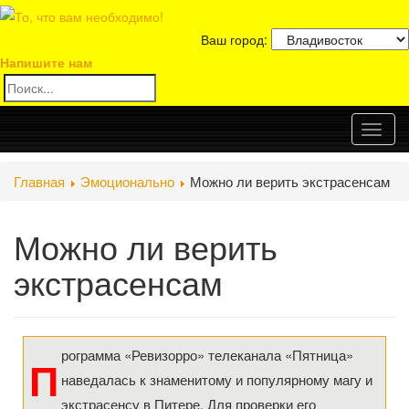
Ваш город:
Напишите нам
Toggl
Главная
Эмоционально
Можно ли верить экстрасенсам
naviga
Можно ли верить
экстрасенсам
рограмма «Ревизорро» телеканала «Пятница»
П
наведалась к знаменитому и популярному магу и
экстрасенсу в Питере. Для проверки его