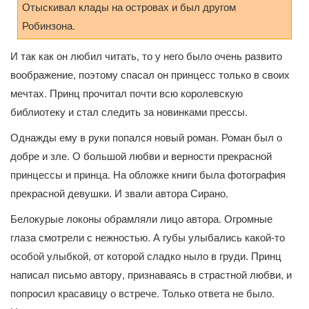
Отыскивал клады на островах и был другом
Робинзона.
И так как он любил читать, то у него было очень развито
воображение, поэтому спасал он принцесс только в своих
мечтах. Принц прочитал почти всю королевскую
библиотеку и стал следить за новинками прессы.
Однажды ему в руки попался новый роман. Роман был о
добре и зле. О большой любви и верности прекрасной
принцессы и принца. На обложке книги была фотография
прекрасной девушки. И звали автора Сирано.
Белокурые локоны обрамляли лицо автора. Огромные
глаза смотрели с нежностью. А губы улыбались какой-то
особой улыбкой, от которой сладко ныло в груди. Принц
написал письмо автору, признаваясь в страстной любви, и
попросил красавицу о встрече. Только ответа не было.