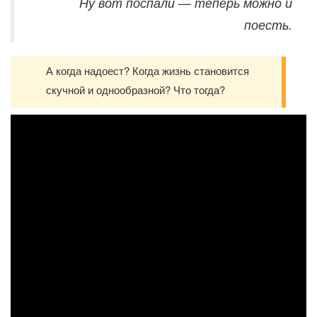
Ну вот поспали — теперь можно и
поесть.
А когда надоест? Когда жизнь становится
скучной и однообразной? Что тогда?