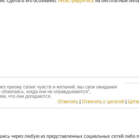
нс сделать его осознанно.
Регистрируйтесь
на бесплатный онла
ерез призму своих чувств и желаний, мы свои ожидания
обжигаясь, когда они не оправдываются".
ем, что они догадаются.
Ответить
|
Ответить с цитатой
|
Цити
шись через любую из представленных социальных сетей либо 