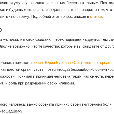
чиняются уму, а управляются скрытым бессознательным. Поэтом
ан и будешь жить счастливо дальше, это не говорит о том, что 
лить» по-своему. Подробней этот вопрос описан в
статье
.
о
в и желаний, мы свои ожидания перекладываем на других, тем с
полне возможно, что те качества, которые вы ожидаете от друго
человека поможет
тренинг Юрия Бурлана «Системно-векторная
 как шестой орган чувств, позволяющий безошибочно ориентиро
ожности. Понимая и принимая человека таким, как он есть, пер
ит, и боль при разрушении своих иллюзий.
ого человека, важно осознать причину своей внутренней боли, 
оизошедшему.