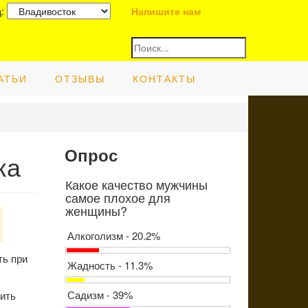
д:
Напишите нам
АТЬИ
ОТЗЫВЫ
КОНТАКТЫ
Опрос
ка
Какое качество мужчины
самое плохое для
женщины?
Алкоголизм - 20.2%
ть при
Жадность - 11.3%
Садизм - 39%
ить