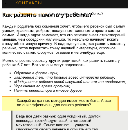
КОНТАКТЫ
Главная
Универсально
Как развить память у ребенка?
Как развить память у ребенка?
Каждый родитель без сомнения хочет, чтобы его ребенок был самым
умным, красивым, добрым, послушным, сильным и просто самым-
самым. И когда вдруг замечает, что его ребенок знает стихотворений
меньше, чем соседский мальчишка, то невольно начинает искать
этому объективную причину. В надежде узнать, как развить память у
ребенка, готов перечитать тонну научной литературы, огромное
количество статей, форумов, отзывов и чего-нибудь еще.
Можно спросить совета у других родителей, как развить память у
ребенка 6-7 лет. Вот что они могут подсказать:
Обучение в форме игры;
Завлечение тем, что больше всего интересно ребенку;
«Подкупить» ребенка новой игрушкой или чем-то сладеньким;
Упражнения во время прогулки;
Нанять репетитора и многое другое.
Каждый из данных методов имеет место быть. А все
ли они эффективны для вашего ребенка?
Ведь все дети разные: один усидчивый, другой
непоседа, третий вдумчивый, а четвертый
мечтательный. Самое важное — увидеть
способности своего ребенка и обучать его тем