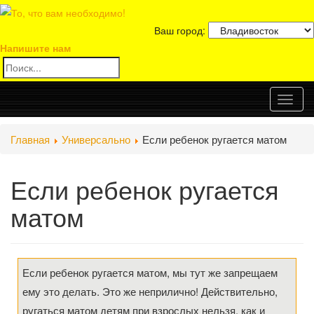
Ваш город:
Напишите нам
Toggl
Главная
Универсально
Если ребенок ругается матом
naviga
Если ребенок ругается
матом
Если ребенок ругается матом, мы тут же запрещаем
ему это делать. Это же неприлично! Действительно,
ругаться матом детям при взрослых нельзя, как и